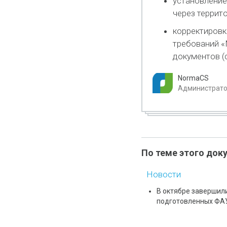
установление
через террит
корректировк
требований «
документов (
NormaCS
Администратор
По теме этого док
Новости
В октябре завершил
подготовленных ФА