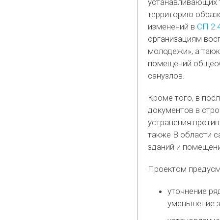
устанавливающих 
территорию образо
изменений в
СП 2.
организациям восп
молодежи», а такж
помещений общеоб
санузлов.
Кроме того, в по
документов в стро
устранения против
также B области 
зданий и помещен
Проектом предусм
уточнение ря
уменьшение з