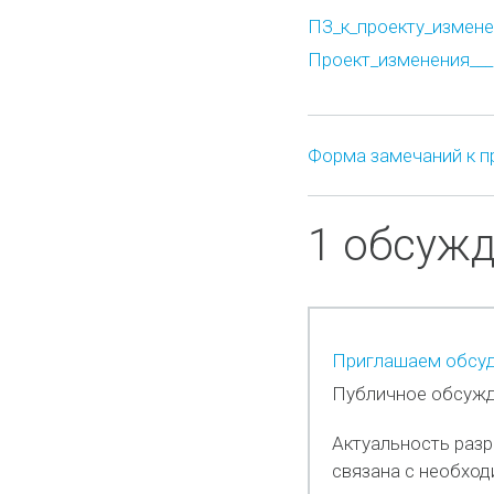
ПЗ_к_проекту_изменен
Проект_изменения___7
Форма замечаний к п
1 обсуж
Приглашаем обсуд
Публичное обсужд
Актуальность раз
связана с необход