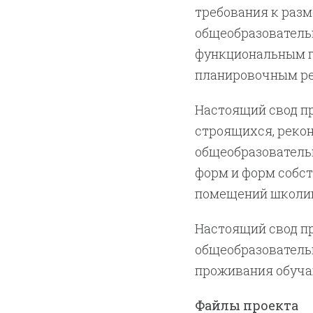
требования к разм
общеобразовательн
функциональным г
планировочным ре
Настоящий свод п
строящихся, реко
общеобразователь
форм и форм собс
помещений школин
Настоящий свод пр
общеобразовательн
проживания обуча
Файлы проекта