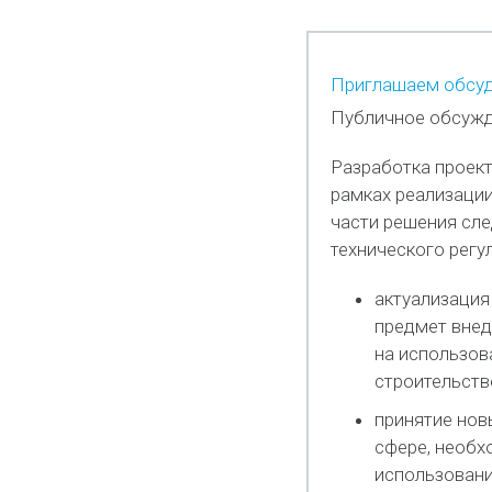
Приглашаем обсуд
Публичное обсужд
Разработка проек
рамках реализации
части решения сл
технического регу
актуализация
предмет внед
на использов
строительств
принятие нов
сфере, необх
использовани