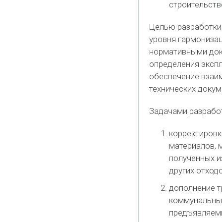
строительств
Целью разработки
уровня гармониза
нормативными док
определения экспл
обеспечение взаи
технических докум
Задачами разработ
корректировк
материалов, 
полученных и
других отходо
дополнение т
коммунальных
предъявляемы