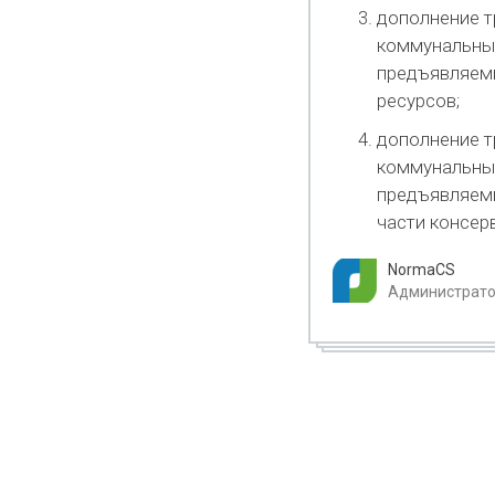
дополнение т
коммунальных
предъявляемы
ресурсов;
дополнение т
коммунальных
предъявляемы
части консер
NormaCS
Администратор