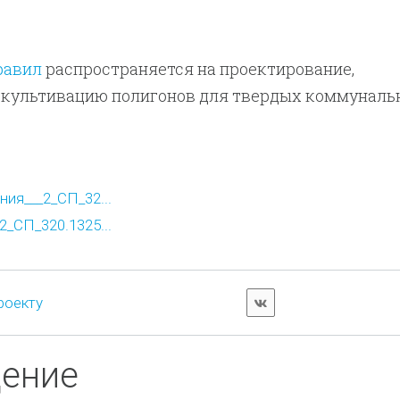
равил
распространяется на проектирование,
екультивацию полигонов для твердых коммуналь
ия___2_СП_32...
_СП_320.1325...
роекту
дение