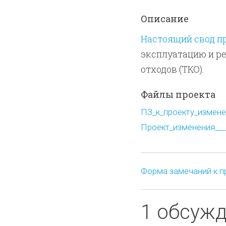
Описание
Настоящий свод п
эксплуатацию и р
отходов (ТКО).
Файлы проекта
ПЗ_к_проекту_изменен
Проект_изменения___2
Форма замечаний к п
1 обсуж