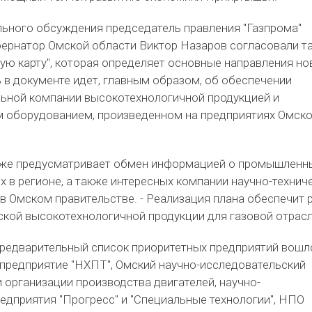
льного обсуждения председатель правления "Газпрома"
бернатор Омской области Виктор Назаров согласовали т
ю карту", которая определяет основные направления но
 в документе идет, главным образом, об обеспечении
ьной компании высокотехнологичной продукцией и
оборудованием, произведенном на предприятиях Омск
кже предусматривает обмен информацией о промышленн
х в регионе, а также интересных компании научно-технич
 в Омском правительстве. - Реализация плана обеспечит 
кой высокотехнологичной продукции для газовой отрасл
 предварительный список приоритетных предприятий вошл
предприятие "НХПТ", Омский научно-исследовательский
и организации производства двигателей, научно-
едприятия "Прогресс" и "Специальные технологии", НПО