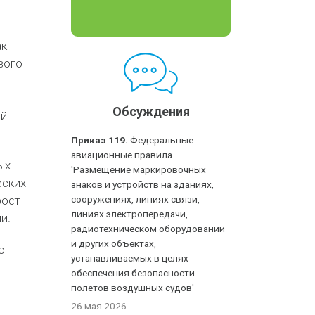
ак
вого
Обсуждения
ой
Приказ 119.
Федеральные
авиационные правила
ых
'Размещение маркировочных
еских
знаков и устройств на зданиях,
рост
сооружениях, линиях связи,
линиях электропередачи,
и.
радиотехническом оборудовании
и других объектах,
о
устанавливаемых в целях
обеспечения безопасности
полетов воздушных судов'
26 мая 2026