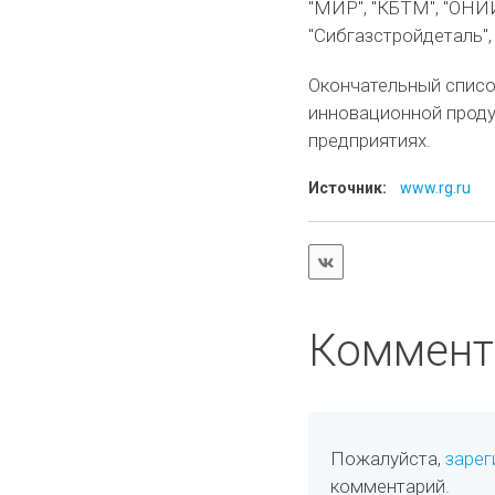
"МИР", "КБТМ", "ОНИ
"Сибгазстройдеталь", 
Окончательный списо
инновационной проду
предприятиях.
Источник:
www.rg.ru
Коммент
Пожалуйста,
зарег
комментарий.