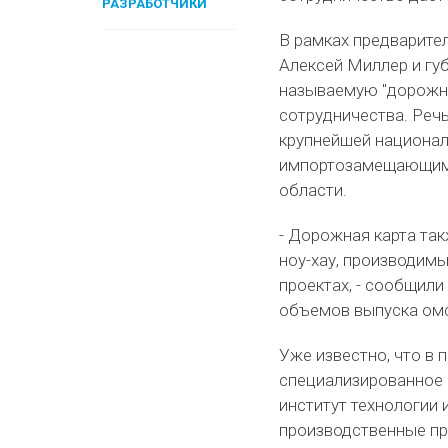
РАЗРАБОТЧИКИ
В рамках предварите
Алексей Миллер и гу
называемую "дорожну
сотрудничества. Речь
крупнейшей национал
импортозамещающим 
области.
- Дорожная карта та
ноу-хау, производимы
проектах, - сообщили
объемов выпуска омс
Уже известно, что в
специализированное 
институт технологии 
производственные пр