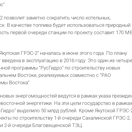
с".
2 позволит заметно сократить число котельных,
к. В качестве топлива будет использоваться природный 
сть первой очереди станции по проекту составит 170 МВ
Якутская ГРЭС-2" началась в июне этого года. По плану
 введена в эксплуатацию в 2016 году. Это один из четыр
нной программы "РусГидро" по строительству новых
альнем Востоке, реализуемых совместно с "РАО
емы Востока".
новых энергомощностей ведутся в рамках указа президе
восточной энергетики. На эти цели государство в рамка
Гидро" выделило 50 млрд рублей. Кроме Якутской ГРЭС-2
екты по строительству 1-й очереди Сахалинской ГРЭС-2,
ь и 2-й очереди Благовещенской ТЭЦ.