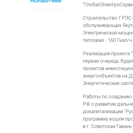
РАЗРАБОТЧИКИ
"ГлобалЭлектроСерви
Строительство ГРЭС-
обслуживающих Якутс
Электрическая мощно
тепловая - 160 Гкал/ч.
Реализация проекта "
первая очередь будет
проектов инвестицио
энергообъектов на Д
Энергетические сист
Работы по созданию 
РФ о развитии дальне
докапитализации "Рус
программу вошли про
в г. Советская Гаван