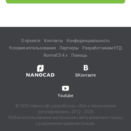
О проекте
Контакты
Конфиденциальность
Условия использования
Партнеры
Разработчикам НТД
NormaCS 4.x
Помощь
ВКонтакте
Youtube
© ООО «Нанософт разработка», «Всё о техническом
регулировании», 2012 - 2026
Любое использование материалов сайта возможно только
с разрешения администрации.