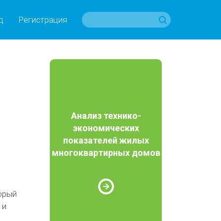
д
Регистрация
Анализ технико-
экономических
показателей жилых
многоквартирных домов
орый
 и