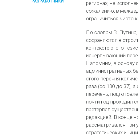
РАЗРАБОТЧИКИ
регионах, не исполне
сожалению, в межве
ограничиться чисто 
По словам В. Путина
сохраняются в строит
контексте этого тези
исчерпывающий переч
Напомним, в основу 
административных ба
этого перечня колич
раза (со 100 до 37), 
перечень, подготовл
почти год проходил с
претерпел существен
редакцией. В конце 
рассматривался при 
стратегических иниц