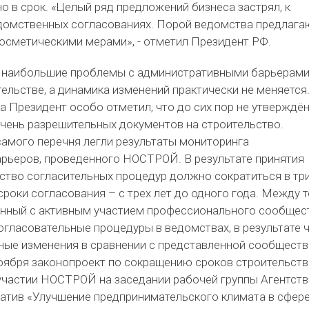
но в срок. «Целый ряд предложений бизнеса застрял, к
домственных согласованиях. Порой ведомства предлага
косметическими мерами», - отметил Президент РФ.
, наибольшие проблемы с административными барьерам
ельстве, а динамика изменений практически не меняется.
са Президент особо отметил, что до сих пор не утверждё
ень разрешительных документов на строительство.
самого перечня легли результаты мониторинга
рьеров, проведенного НОСТРОЙ. В результате принятия
ество согласительных процедур должно сократиться в тр
а сроки согласования – с трех лет до одного года. Между 
енный с активным участием профессионального сообщест
огласовательные процедуры в ведомствах, в результате 
ные изменения в сравнении с представленной сообщест
ноября законопроект по сокращению сроков строительств
участии НОСТРОЙ на заседании рабочей группы Агентств
иатив «Улучшение предпринимательского климата в сфер