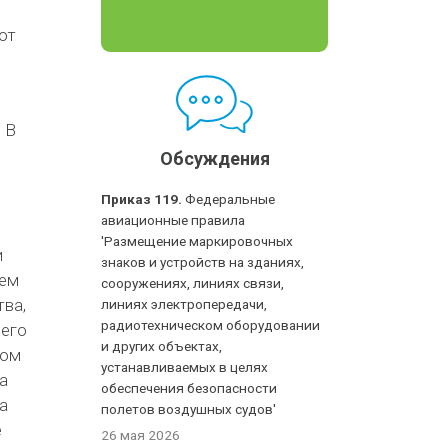
ют
и
 В
н
Обсуждения
Приказ 119.
Федеральные
авиационные правила
'Размещение маркировочных
и
знаков и устройств на зданиях,
тем
сооружениях, линиях связи,
ва,
линиях электропередачи,
радиотехническом оборудовании
чего
и других объектах,
вом
устанавливаемых в целях
а
обеспечения безопасности
а
полетов воздушных судов'
е
26 мая 2026