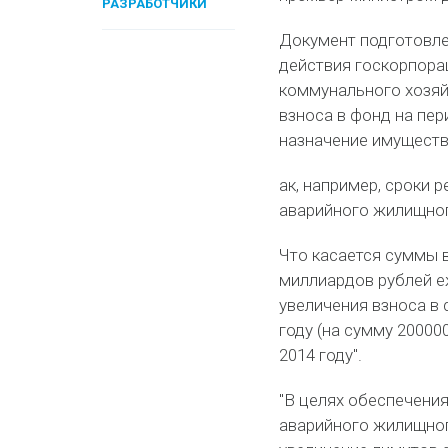
РАЗРАБОТЧИКИ
Документ подготовле
действия госкорпора
коммунального хозяй
взноса в фонд на пер
назначение имуществе
ак, например, сроки 
аварийного жилищного
Что касается суммы в
миллиардов рублей е
увеличения взноса в 
году (на сумму 20000
2014 году".
"В целях обеспечени
аварийного жилищног