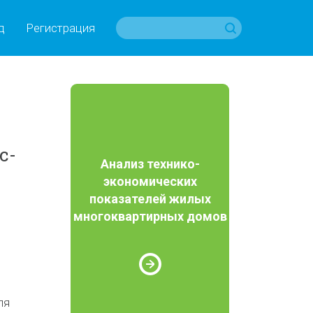
д
Регистрация
с-
Анализ технико-
экономических
показателей жилых
многоквартирных домов
ля