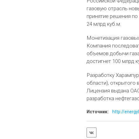
Российской Федераци
газовую отрасль новы
принятие решения по
24 млрд куб.м.
Монетизация газовых
Компания последова
объемов добычи газа.
достигнет 100 млрд ку
Разработку Харампу
области), открытого в
Лицензия выдана ОАО
разработка нефтегаз
Источник:
http://energy