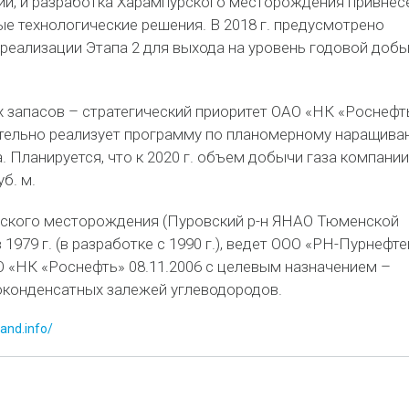
и, и разработка Харампурского месторождения привнесе
е технологические решения. В 2018 г. предусмотрено
 реализации Этапа 2 для выхода на уровень годовой доб
 запасов – стратегический приоритет ОАО «НК «Роснефт
тельно реализует программу по планомерному наращива
 Планируется, что к 2020 г. объем добычи газа компании
б. м.
рского месторождения (Пуровский р-н ЯНАО Тюменской
 1979 г. (в разработке с 1990 г.), ведет ООО «РН-Пурнефте
 «НК «Роснефть» 08.11.2006 с целевым назначением –
оконденсатных залежей углеводородов.
land.info/