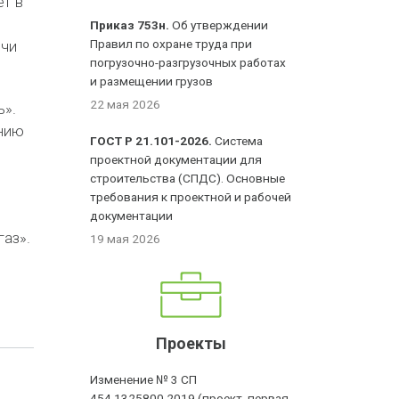
т в
Приказ 753н.
Об утверждении
Правил по охране труда при
ычи
погрузочно-разгрузочных работах
и размещении грузов
22 мая 2026
ь».
нию
ГОСТ Р 21.101-2026.
Система
проектной документации для
строительства (СПДС). Основные
требования к проектной и рабочей
документации
газ».
19 мая 2026
Проекты
Изменение № 3 СП
454.1325800.2019 (проект, первая