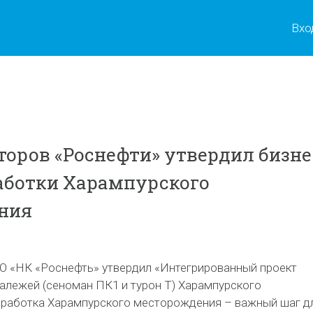
Вхо
торов «Роснефти» утвердил бизне
аботки Харампурского
ния
О «НК «Роснефть» утвердил «Интегрированный проект
залежей (сеноман ПК1 и турон Т) Харампурского
работка Харампурского месторождения – важный шаг д