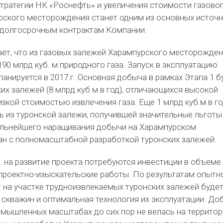
стратегии НК «Роснефть» и увеличения стоимости газово
урского месторождения станет одним из основных источ
о долгосрочным контрактам Компании.
ает, что из газовых залежей Харампурского месторожде
90 млрд куб. м природного газа. Запуск в эксплуатацию
анируется в 2017 г. Основная добыча в рамках Этапа 1 б
их залежей (8 млрд куб.м в год), отличающихся высокой
зкой стоимостью извлечения газа. Еще 1 млрд куб.м в г
ь из туронской залежи, получившей значительные льготы
льнейшего наращивания добычи на Харампурском
н с полномасштабной разработкой туронских залежей.
г. на развитие проекта потребуются инвестиции в объеме
 проектно-изыскательские работы. По результатам опытн
на участке трудноизвлекаемых туронских залежей буде
 скважин и оптимальная технология их эксплуатации. До
омышленных масштабах до сих пор не велась на территор