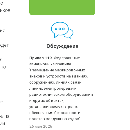
го
ников
ния
удет
Обсуждения
Приказ 119.
Федеральные
од
авиационные правила
 по
'Размещение маркировочных
знаков и устройств на зданиях,
сооружениях, линиях связи,
линиях электропередачи,
радиотехническом оборудовании
и других объектах,
о-
устанавливаемых в целях
т
обеспечения безопасности
быча
полетов воздушных судов'
ии
26 мая 2026