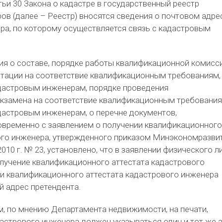
тьи 30 Закона о кадастре в государственный реестр
ов (далее – Реестр) вносятся сведения о почтовом адре
ра, по которому осуществляется связь с кадастровым
я о составе, порядке работы квалификационной комисс
стации на соответствие квалификационным требованиям,
дастровым инженерам, порядке проведения
кзамена на соответствие квалификационным требования
астровым инженерам, о перечне документов,
временно с заявлением о получении квалификационного
ого инженера, утвержденного приказом Минэкономразви
010 г. № 23, установлено, что в заявлении физического л
лучение квалификационного аттестата кадастрового
ии квалификационного аттестата кадастрового инженера
й адрес претендента.
м, по мнению Департамента недвижимости, на печати,
дастрового инженера должен указываться один и тот же 