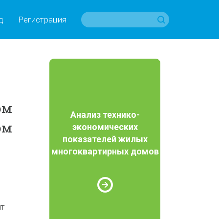
д
Регистрация
ом
Анализ технико-
ом
экономических
показателей жилых
многоквартирных домов
нт