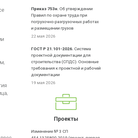
Приказ 753н.
Об утверждении
се
Правил по охране труда при
погрузочно-разгрузочных работах
и размещении грузов
22 мая 2026
ии
ГОСТ Р 21.101-2026.
Система
проектной документации для
м,
строительства (СПДС). Основные
требования к проектной и рабочей
документации
19 мая 2026
тия
ица,
Проекты
Изменение № 3 СП
адрес
454.1325800.2019 (проект, первая