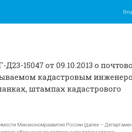
Вхо
Д23-15047 от 09.10.2013 о почтов
азываемом кадастровым инженер
бланках, штампах кадастрового
имости Минэкономразвития России (далее – Департаме