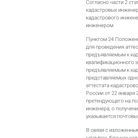
Согласно части 2 ста
кадастровых инженер
кадастрового инжене
инженером.
Пунктом 24 Положени
для проведения атте
предъявляемым к ка
квалификационного э
предъявляемым к кад
представляемых одно
аттестата кадастров
России от 22 января 2
претендующего на по
инженера, о получен
указывается почтовы
В связи с изложенны
штампах, бланках ка