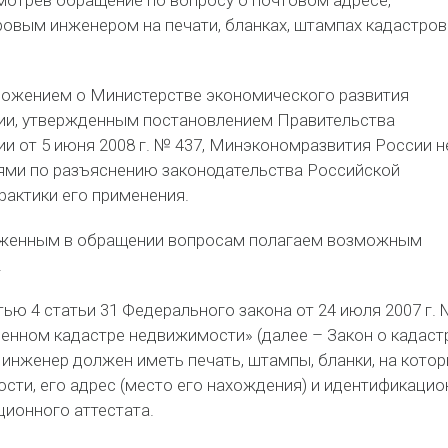
мотрев обращение по вопросу о почтовом адресе,
овым инженером на печати, бланках, штампах кадастров
ложением о Министерстве экономического развития
ии, утвержденным постановлением Правительства
и от 5 июня 2008 г. № 437, Минэкономразвития России н
ми по разъяснению законодательства Российской
рактики его применения.
ложенным в обращении вопросам полагаем возможным
.
тью 4 статьи 31 Федерального закона от 24 июля 2007 г.
венном кадастре недвижимости» (далее – Закон о кадаст
инженер должен иметь печать, штампы, бланки, на кото
ости, его адрес (место его нахождения) и идентификаци
ционного аттестата.