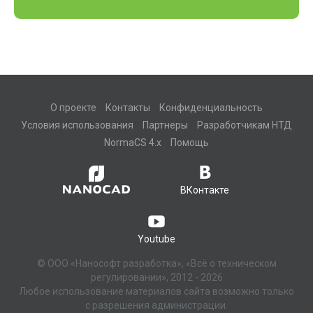
О проекте
Контакты
Конфиденциальность
Условия использования
Партнеры
Разработчикам НТД
NormaCS 4.x
Помощь
ВКонтакте
Youtube
© ООО «Нанософт разработка», «Всё о техническом
регулировании», 2012 - 2026
Любое использование материалов сайта возможно только
с разрешения администрации.