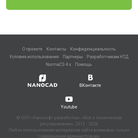
О проекте
Контакты
Конфиденциальность
Условия использования
Партнеры
Разработчикам НТД
NormaCS 4.x
Помощь
ВКонтакте
Youtube
© ООО «Нанософт разработка», «Всё о техническом
регулировании», 2012 - 2026
Любое использование материалов сайта возможно только
с разрешения администрации.