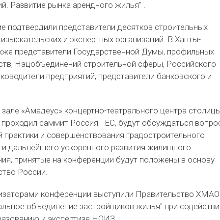
. Развитие рынка арендного жилья" .
ме подтвердили представители десятков строительных
 изыскательских и экспертных организаций. В Ханты-
кже представители Государственной Думы, профильных
ств, Нацобъединений строительной сферы, Российского
ководители предприятий, представители банковского и
в зале «Амадеус» концертно-театрального центра столиц
у проходил саммит Россия - ЕС, будут обсуждаться вопр
 практики и совершенствования градостроительного
ути дальнейшего ускоренного развития жилищного
ния, принятые на конференции будут положены в основу
ство России.
изаторами конференции выступили Правительство ХМАО
льное объединение застройщиков жилья" при содействи
азованию и экспертизе НОИЗ.