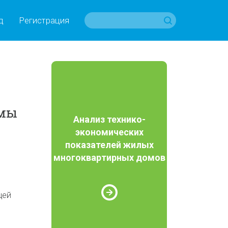
д
Регистрация
ммы
Анализ технико-
экономических
показателей жилых
многоквартирных домов
щей