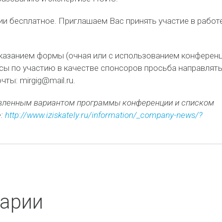
ии бесплатное. Приглашаем Вас принять участие в работ
указанием формы (очная или с использованием конференц
осы по участию в качестве спонсоров просьба направлять
ты: mirgig@mail.ru.
вленным вариантом программы конференции и списком
е:
http://www.iziskately.ru/information/_company-news/?
арии