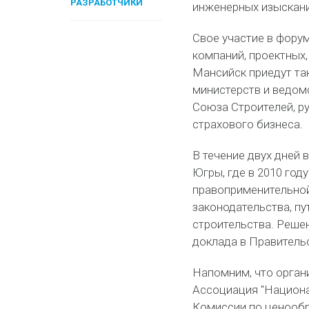
РАЗРАБОТЧИКИ
инженерных изысканий
Свое участие в фору
компаний, проектных,
Мансийск приедут та
министерств и ведом
Союза Строителей, ру
страхового бизнеса.
В течение двух дней 
Югры, где в 2010 год
правоприменительной
законодательства, п
строительства. Реше
доклада в Правитель
Напомним, что орган
Ассоциация "Национа
Комиссии по ценообр