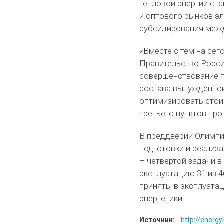
тепловой энергии ст
и оптового рынков эл
субсидирования межд
«Вместе с тем на се
Правительство Росси
совершенствование п
состава вынужденной
оптимизировать стои
третьего пунктов пр
В преддверии Олимпи
подготовки и реализ
– четвертой задачи в
эксплуатацию 31 из 4
приняты в эксплуата
энергетики.
Источник:
http://energy