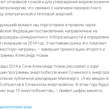
анет отправной точкой и для утверждения модели рознич
ектроэнергии, что связано с наличием перекрестного
у электрической и тепловой энергией.
годняшний момент мы подготовили и провели через
йской Федерации постановления, направленные на
роцедуры конкурентного отбора мощности и определен
 генерации на 2014 год. Участникам рынка это поможет
мостную нагрузку», – завершил презентацию второго и
ограммы Александр Новак.
ады-2014 в Сочи Александр Новак рассказал о ходе
ации программы энергообеспечения Сочинского энергор
 списке публичной декларации Минэнерго. «Уже введен в
6 объектов в Сочинском энергорайоне. В этом году буду
цию еще 15 энергообъектов», – привел цифры министр
land.info/news-show...