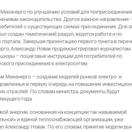
Минэнерго по улучшению условий для техприсоединения
нениями законодательства. Другое важное направление 
ебителей о существующих схемах присоединения. Для э
ыл создан тематический раздел, ведется работа и по
 портала. Завершая презентацию первого пункта в переч
ерго, Александр Новак продемонстрировал журналистам
шюры – пошаговые инструкции для потребителей по
еского присоединения к электросетям.
чи Минэнерго – создание моделей рынков электро- и
аправленных в первую очередь на повышение инвестицио
их отраслей. По словам министра, документы будут
текущего года.
вой энергии, основанная на концепции так называемой
ельной» и единой теплоснабжающей организации, уже
ил Александр Новак. По его словам, принятие модели ры