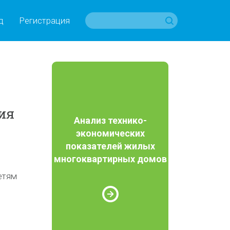
д
Регистрация
ия
Анализ технико-
экономических
показателей жилых
многоквартирных домов
етям