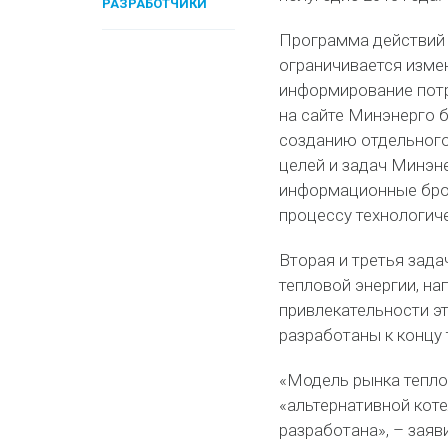
РАЗРАБОТЧИКИ
Программа действий 
ограничивается изме
информирование потр
на сайте Минэнерго б
созданию отдельного
целей и задач Минэн
информационные бро
процессу технологич
Вторая и третья зада
тепловой энергии, н
привлекательности эт
разработаны к концу 
«Модель рынка тепло
«альтернативной кот
разработана», – заяв