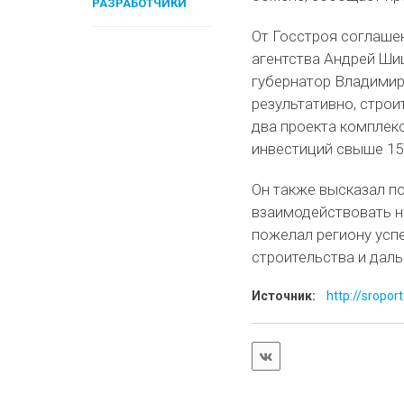
РАЗРАБОТЧИКИ
От Госстроя соглаше
агентства Андрей Ши
губернатор Владимир
результативно, строи
два проекта комплек
инвестиций свыше 15
Он также высказал п
взаимодействовать не
пожелал региону усп
строительства и дал
Источник:
http://sropor