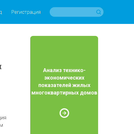
д
Регистрация
м
Анализ технико-
экономических
показателей жилых
многоквартирных домов
ция
ом