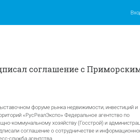
Вхо
дписал соглашение с Приморски
ыставочном форуме рынка недвижимости, инвестиций и
ерриторий «РусРеалЭкспо» Федеральное агентство по
ищно-коммунальному хозяйству (Госстрой) и администра
дписали соглашение о сотрудничестве и информационн
есс-служба агентства.