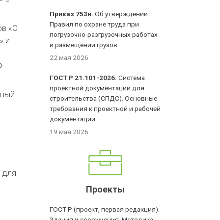
Приказ 753н.
Об утверждении
Правил по охране труда при
ов «О
погрузочно-разгрузочных работах
» и
и размещении грузов
22 мая 2026
ю
ГОСТ Р 21.101-2026.
Система
проектной документации для
ьный
строительства (СПДС). Основные
требования к проектной и рабочей
документации
19 мая 2026
 для
Проекты
ГОСТ Р (проект, первая редакция).
Здания и сооружения. Методика