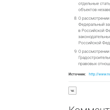
отдельные стат
объектов незав
О рассмотрении 
Федеральный за
в Российской Фе
законодательны
Российской Феде
О рассмотрении 
Градостроитель
правовых отнош
Источник:
http://www.no