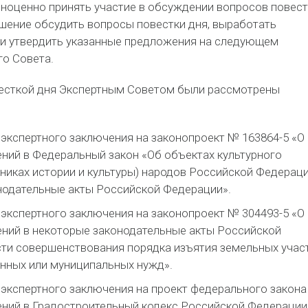
лноценно принять участие в обсуждении вопросов повест
ешение обсудить вопросы повестки дня, выработать
 и утвердить указанные предложения на следующем
го Совета.
весткой дня Экспертным Советом были рассмотрены
экспертного заключения на законопроект № 163864-5 «О
ний в Федеральный закон «Об объектах культурного
никах истории и культуры) народов Российской Федераци
нодательные акты Российской Федерации».
экспертного заключения на законопроект № 304493-5 «О
ений в некоторые законодательные акты Российской
сти совершенствования порядка изъятия земельных учас
енных или муниципальных нужд».
экспертного заключения на проект федерального закона
ений в Градостроительный кодекс Российской Федерации