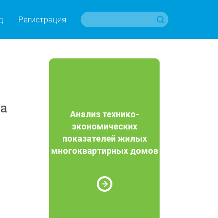
д
Регистрация
та
Анализ технико-
экономических
показателей жилых
многоквартирных домов
м