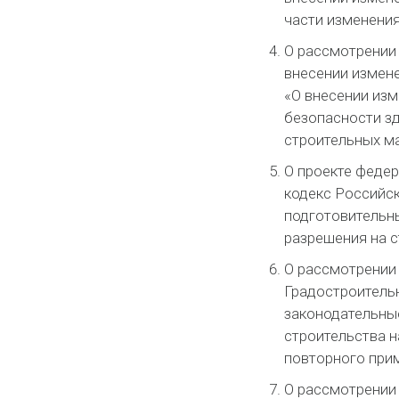
части изменения
О рассмотрении
внесении измен
«О внесении изм
безопасности зд
строительных ма
О проекте федер
кодекс Российск
подготовительны
разрешения на с
О рассмотрении 
Градостроитель
законодательные
строительства 
повторного при
О рассмотрении 