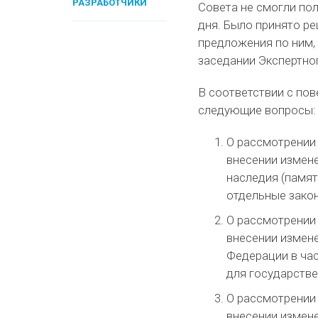
РАЗРАБОТЧИКИ
Совета не смогли по
дня. Было принято р
предложения по ним,
заседании Экспертно
В соответствии с по
следующие вопросы:
О рассмотрении 
внесении измене
наследия (памят
отдельные зако
О рассмотрении 
внесении измен
Федерации в ча
для государств
О рассмотрении 
внесении измен