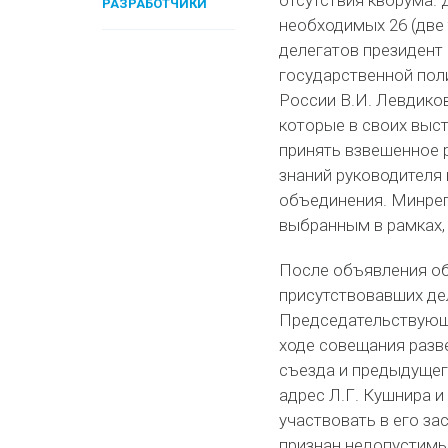
отсутствия кворума. 
РАЗРАБОТЧИКИ
необходимых 26 (две
делегатов президент
государственной пол
России В.И. Левдиков
которые в своих выс
принять взвешенное р
знаний руководителя
объединения. Минрег
выбранным в рамках,
После объявления об
присутствовавших де
Председательствующи
ходе совещания разв
съезда и предыдущег
адрес Л.Г. Кушнира и
участвовать в его за
признан недопустимы