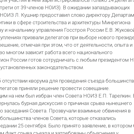
Для участия в нем зарегистрировалось только 24 делегат
 трети от 39 членов НОИЗ). В ожидании запаздывающих
 НОИЗ Л. Кушнир предоставил слово директору Департа
итики в сфере строительства и архитектуры Минрегиона
у и начальнику управления Госстроя России Е.В. Жуковой
туплениях призвали делегатов при выборе нового презид
ешение, отмечая при этом, что от деятельности, опыта и
 во многом зависит работа всего национального
ион России готов сотрудничать с любым президентом 
 установленных законодательством.
 отсутствии кворума для проведения съезда большинст
легатов приняли решение провести совещание.
м на нем был избран член Совета НОИЗ Е.П. Тарелкин. 
ернулась бурная дискуссия о причинах срыва нынешнего
о заседания Совета. Прозвучали взаимные обвинения в
 большинства членов Совета, которые отказались
седании 25 сентября. Было принято заявление, в котором
м факт срыва съезда и затребованы объяснения у