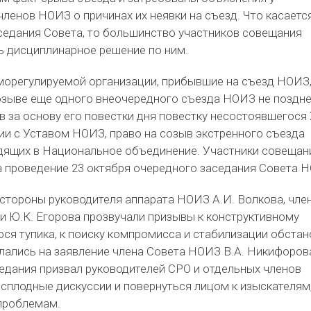
членов НОИЗ о причинах их неявки на съезд. Что касаетс
седания Совета, то большинство участников совещания
ь дисциплинарное решение по ним.
морегулируемой организации, прибывшие на съезд НОИЗ
озыве еще одного внеочередного съезда НОИЗ не поздне
яв за основу его повестки дня повестку несостоявшегося 
ии с Уставом НОИЗ, право на созыв экстренного съезда
одящих в Национальное объединение. Участники совещан
а проведение 23 октября очередного заседания Совета 
 стороны руководителя аппарата НОИЗ А.И. Волкова, чле
и Ю.К. Егорова прозвучали призывы к конструктивному
ся тупика, к поиску компромисса и стабилизации обстан
лались на заявление члена Совета НОИЗ В.А. Никифоров
седания призвал руководителей СРО и отдельных членов
сплодные дискуссии и повернуться лицом к изыскателям,
проблемам.