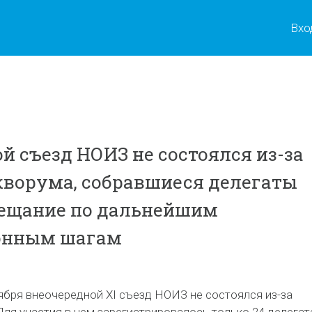
Вхо
й съезд НОИЗ не состоялся из-за
кворума, собравшиеся делегаты
вещание по дальнейшим
онным шагам
ября внеочередной XI съезд НОИЗ не состоялся из-за