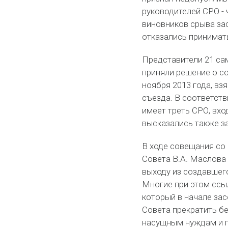
руководителей СРО - 
виновников срыва за
отказались принимат
Представители 21 са
приняли решение о с
ноября 2013 года, вз
съезда. В соответств
имеет треть СРО, вх
высказались также з
В ходе совещания со
Совета В.А. Маслова 
выходу из создавшего
Многие при этом ссы
который в начале за
Совета прекратить бе
насущным нуждам и 