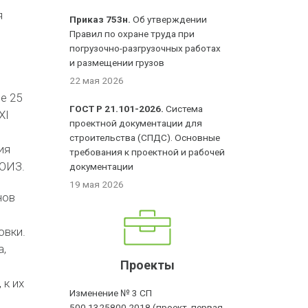
я
Приказ 753н.
Об утверждении
Правил по охране труда при
погрузочно-разгрузочных работах
и размещении грузов
,
22 мая 2026
е 25
ГОСТ Р 21.101-2026.
Система
ХI
проектной документации для
строительства (СПДС). Основные
ия
требования к проектной и рабочей
НОИЗ.
документации
19 мая 2026
нов
овки.
а,
Проекты
 к их
Изменение № 3 СП
500.1325800.2018 (проект, первая