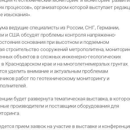
енция «Геотехнический мониторинг и мониторинг развити
их процессов», организатором которой выступает редак
е изыскания».
ума ведущие специалисты из России, СНГ, Германии,
реи и США обсудят проблемы контроля напряженно-
остояния основания при высотном и подземном
ая строительство сооружений метрополитена, мониторин
енных объектов в сложных инженерно-геологических
е в Краснодарском крае и на многолетнемерзлых грунтах.
ется уделить внимание и актуальным проблемам
зчиков работ по геотехническому мониторингу и
полнителей.
нции будет развернута тематическая выставка, в которо
вные производители и поставщики оборудования для
иторинга.
дется прием заявок на участие в выставке и конференци