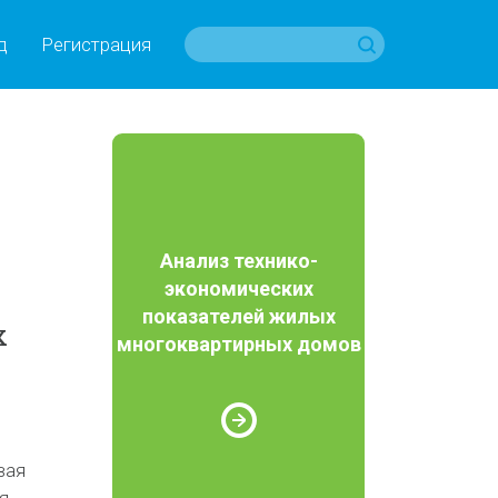
д
Регистрация
Анализ технико-
экономических
показателей жилых
х
многоквартирных домов
вая