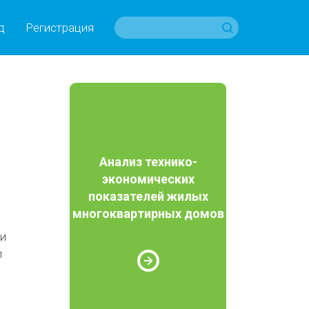
д
Регистрация
Анализ технико-
экономических
показателей жилых
многоквартирных домов
ти
л