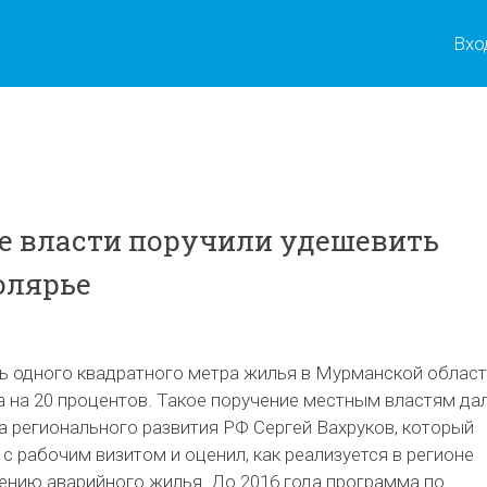
Вхо
е власти поручили удешевить
олярье
ть одного квадратного метра жилья в Мурманской облас
 на 20 процентов. Такое поручение местным властям да
а регионального развития РФ Сергей Вахруков, который
с рабочим визитом и оценил, как реализуется в регионе
ению аварийного жилья. До 2016 года программа по