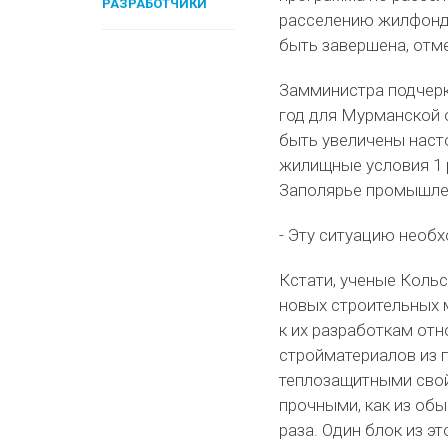
РАЗРАБОТЧИКИ
расселению жилфонда
быть завершена, отм
Замминистра подчерк
год для Мурманской 
быть увеличены наст
жилищные условия 1 р
Заполярье промышле
- Эту ситуацию необх
Кстати, ученые Коль
новых строительных м
к их разработкам от
стройматериалов из 
теплозащитными свой
прочными, как из обыч
раза. Один блок из э