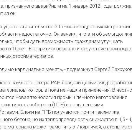
, признанного аварийным на 1 января 2012 года, должна
етил он
нул, что строительство 20 тысяч квадратных метров жил
области недостаточно. Он заявил, что эти объемы долж
олько, чтобы дать возможность гражданам улучшать
аз в 15 лет. Его критику вызвало и отсутствие производс
нных стройматериалов.
одимо кардинально менять, - подчеркнул Сергей Вахруков
ского научного центра РАН создали целый ряд разработо
атериалов, которые пока не нашли применения. В частно
носится новая технология промышленного изготовления
полистиролгазобетона (ПГБ) с повышенными
ствами. Блоки из ПГБ получаются почти такими же
ного бетона, но их теплопроводность снижается в 1,5 - 1
того материала может заменить 5-7 кирпичей, а стены из э