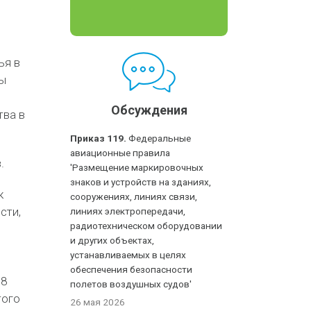
ья в
ны
Обсуждения
тва в
Приказ 119.
Федеральные
авиационные правила
.
'Размещение маркировочных
знаков и устройств на зданиях,
к
сооружениях, линиях связи,
сти,
линиях электропередачи,
радиотехническом оборудовании
и других объектах,
устанавливаемых в целях
обеспечения безопасности
,8
полетов воздушных судов'
того
26 мая 2026