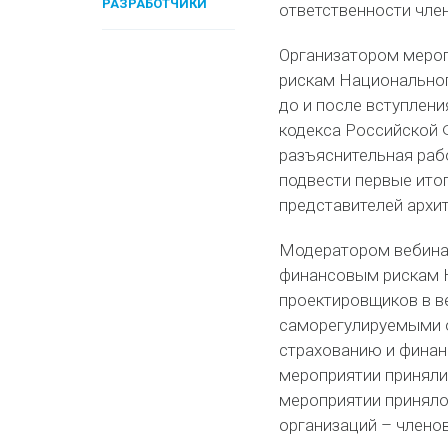
РАЗРАБОТЧИКИ
ответственности член
Организатором мероп
рискам Национально
до и после вступлени
кодекса Российской 
разъяснительная раб
подвести первые ито
представителей архи
Модератором вебинар
финансовым рискам Н
проектировщиков в в
саморегулируемыми о
страхованию и финан
мероприятии приняли
мероприятии приняло
организаций – члено