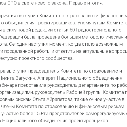
ов СРО в свете нового закона. Первые итоги».
риятия выступил Комитет по страхованию и финансовы
го объединения проектировщиков. Упомянутым Комитет
я в силу новой редакции статьи 60 Градостроительного
Федерации была проведена большая методологическая и
ота. Сегодня наступил момент, когда стало возможным
ги проделанной работы и ответить на актуальные вопрос
тектурно-проектного сообщества.
а выступил председатель Комитета по страхованию и
икита Загускин. Аппарат Национального объединения
ебинаре представила руководитель департамента по рабо
рганизациями, руководитель Рабочей группы Комитета 
совым рискам Ольга Айрапетова, также очное участие в
 члены Комитета по страхованию и финансовым рискам.
 участие более 150-ти представителей саморегулируемы
в Национального объединения проектировщиков.