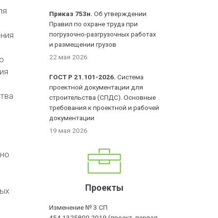
ля
Приказ 753н.
Об утверждении
Правил по охране труда при
ения
погрузочно-разгрузочных работах
и размещении грузов
22 мая 2026
о
ия
ГОСТ Р 21.101-2026.
Система
проектной документации для
ства
строительства (СПДС). Основные
требования к проектной и рабочей
документации
19 мая 2026
ьно
Проекты
ных
Изменение № 3 СП
454.1325800.2019 (проект, первая