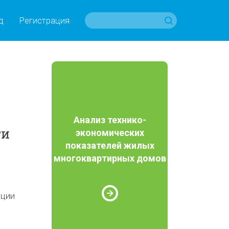
д
Регистрация
Анализ технико-
ти
экономических
показателей жилых
многоквартирных домов
нции