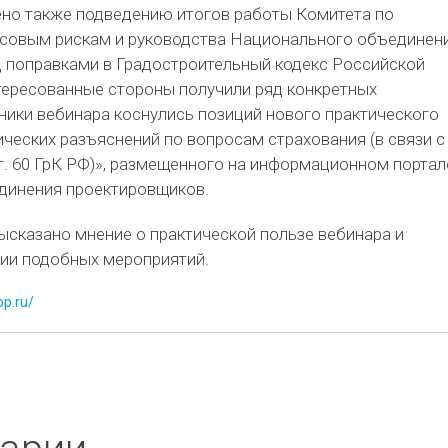
но также подведению итогов работы Комитета по
совым рискам и руководства Национального объединен
 поправками в Градостроительный кодекс Российской
тересованные стороны получили ряд конкретных
ники вебинара коснулись позиций нового практического
ческих разъяснений по вопросам страхования (в связи с
т. 60 ГрК РФ)», размещенного на информационном портал
динения проектировщиков.
ысказано мнение о практической пользе вебинара и
ии подобных мероприятий.
op.ru/