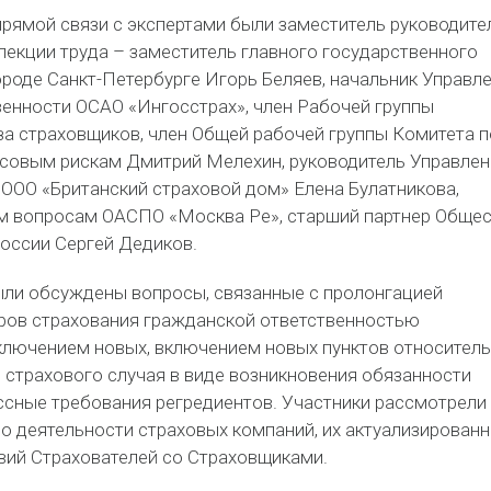
прямой связи с экспертами были заместитель руководите
пекции труда – заместитель главного государственного
ороде Санкт-Петербурге Игорь Беляев, начальник Управл
венности ОСАО «Ингосстрах», член Рабочей группы
а страховщиков, член Общей рабочей группы Комитета п
совым рискам Дмитрий Мелехин, руководитель Управлен
 ООО «Британский страховой дом» Елена Булатникова,
м вопросам ОАСПО «Москва Ре», старший партнер Обще
оссии Сергей Дедиков.
ыли обсуждены вопросы, связанные с пролонгацией
ов страхования гражданской ответственностью
ключением новых, включением новых пунктов относител
 страхового случая в виде возникновения обязанности
ссные требования регредиентов. Участники рассмотрели
о деятельности страховых компаний, их актуализирован
вий Страхователей со Страховщиками.