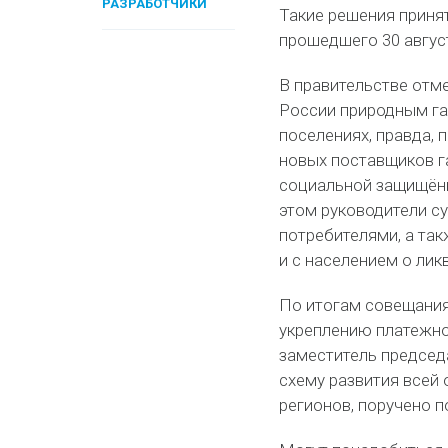
РАЗРАБОТЧИКИ
Такие решения приня
прошедшего 30 август
В правительстве отм
России природным газ
поселениях, правда, 
новых поставщиков г
социальной защищённ
этом руководители с
потребителями, а так
и с населением о лик
По итогам совещания
укреплению платежно
заместитель председ
схему развития всей 
регионов, поручено 