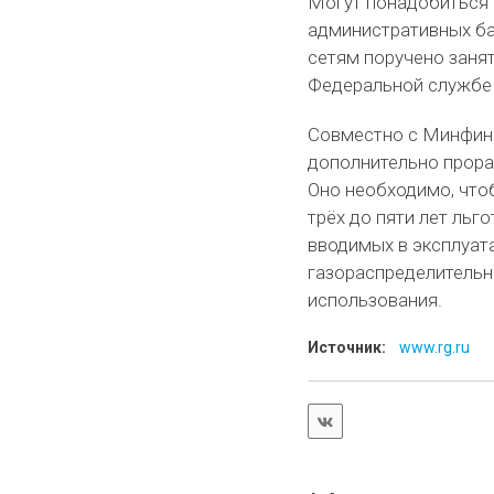
Могут понадобиться 
административных ба
сетям поручено заня
Федеральной службе п
Совместно с Минфино
дополнительно прора
Оно необходимо, что
трёх до пяти лет льг
вводимых в эксплуат
газораспределительны
использования.
Источник:
www.rg.ru