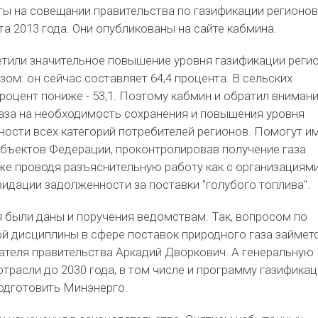
ты на совещании правительства по газификации регионов
а 2013 года. Они опубликованы на сайте кабмина.
етили значительное повышение уровня газификации реги
ом: он сейчас составляет 64,4 процента. В сельских
процент пониже - 53,1. Поэтому кабмин и обратил вниман
аза на необходимость сохранения и повышения уровня
ости всех категорий потребителей регионов. Помогут им
убъектов Федерации, проконтролировав получение газа
же проводя разъяснительную работу как с организациями
видации задолженности за поставки "голубого топлива".
 были даны и поручения ведомствам. Так, вопросом по
й дисциплины в сфере поставок природного газа займет
ателя правительства Аркадий Дворкович. А генеральную
отрасли до 2030 года, в том числе и программу газифика
подготовить Минэнерго.