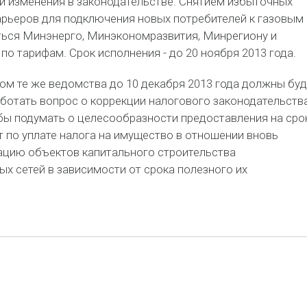
и изменения в законодательстве. Снятием избыточных
рьеров для подключения новых потребителей к газовым
ться Минэнерго, Минэкономразвития, Минрегиону и
о тарифам. Срок исполнения - до 20 ноября 2013 года.
м те же ведомства до 10 декабря 2013 года должны буд
ботать вопрос о коррекции налогового законодательства
бы подумать о целесообразности предоставления на сро
от по уплате налога на имущество в отношении вновь
ацию объектов капитального строительства
х сетей в зависимости от срока полезного их