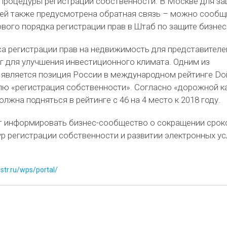
роцедуры регистрации собственности. В Москве для з
ей также предусмотрена обратная связь – можно сообщ
вого порядка регистрации прав в Штаб по защите бизнес
а регистрации прав на недвижимость для представителе
г для улучшения инвестиционного климата. Одним из
и является позиция России в международном рейтинге Do
елю «регистрация собственности». Согласно «дорожной к
лжна подняться в рейтинге с 46 на 4 место к 2018 году.
 информировать бизнес-сообщество о сокращении срок
р регистрации собственности и развитии электронных ус
estr.ru/wps/portal/