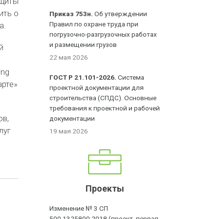
ащиты
ить о
Приказ 753н.
Об утверждении
Правил по охране труда при
а.
погрузочно-разгрузочных работах
и размещении грузов
й
22 мая 2026
ing
ГОСТ Р 21.101-2026.
Система
арте»
проектной документации для
строительства (СПДС). Основные
требования к проектной и рабочей
ов,
документации
луг
19 мая 2026
Проекты
Изменение № 3 СП
500.1325800.2018 (проект, первая