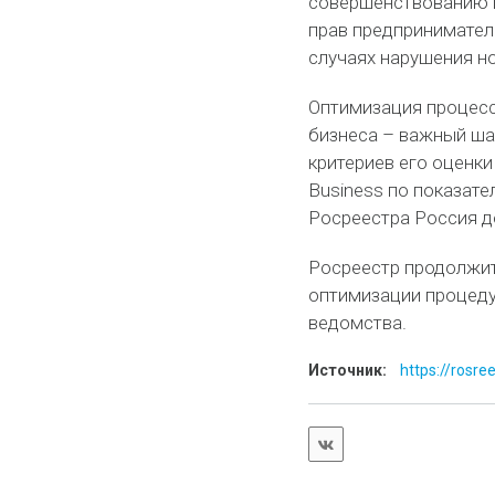
совершенствованию п
прав предпринимател
случаях нарушения но
Оптимизация процесс
бизнеса – важный ша
критериев его оценк
Business по показат
Росреестра Россия до
Росреестр продолжит
оптимизации процеду
ведомства.
Источник:
https://rosre