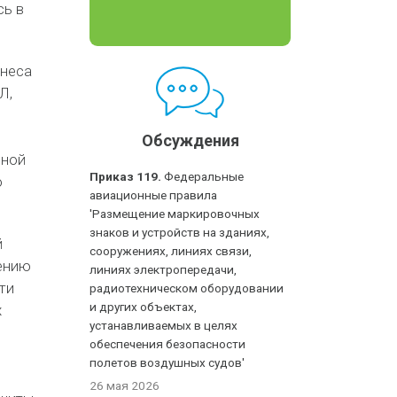
сь в
знеса
Л,
Обсуждения
пной
Приказ 119.
Федеральные
о
авиационные правила
'Размещение маркировочных
знаков и устройств на зданиях,
й
сооружениях, линиях связи,
шению
линиях электропередачи,
ти
радиотехническом оборудовании
и других объектах,
х
устанавливаемых в целях
обеспечения безопасности
полетов воздушных судов'
26 мая 2026