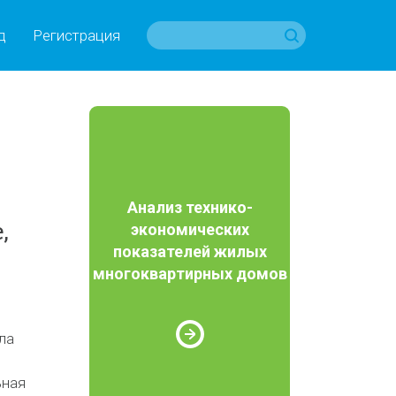
д
Регистрация
Анализ технико-
,
экономических
показателей жилых
многоквартирных домов
ла
ьная