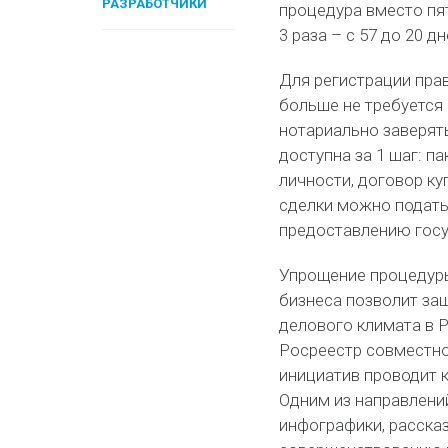
РАЗРАБОТЧИКИ
процедура вместо пя
3 раза – с 57 до 20 д
Для регистрации пра
больше не требуется
нотариально заверят
доступна за 1 шаг: п
личности, договор к
сделки можно подать
предоставлению госу
Упрощение процедуры
бизнеса позволит за
делового климата в 
Росреестр совместно
инициатив проводит 
Одним из направлени
инфографики, расска