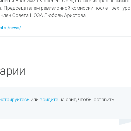
инец и Владимир Кошелев. Съезд также избрал ревизио
в. Председателем ревизионной комиссии после трех туро
 член Совета НОЗА Любовь Аристова.
tal.ru/news/
арии
истрируйтесь
или
войдите
на сайт, чтобы оставить