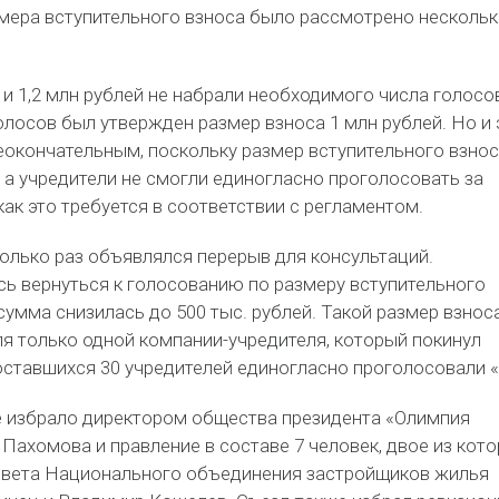
мера вступительного взноса было рассмотрено несколь
и 1,2 млн рублей не набрали необходимого числа голосо
лосов был утвержден размер взноса 1 млн рублей. Но и 
еокончательным, поскольку размер вступительного взно
, а учредители не смогли единогласно проголосовать за
как это требуется в соответствии с регламентом.
олько раз объявлялся перерыв для консультаций.
ь вернуться к голосованию по размеру вступительного
 сумма снизилась до 500 тыс. рублей. Такой размер взнос
я только одной компании-учредителя, который покинул
оставшихся 30 учредителей единогласно проголосовали «
е избрало директором общества президента «Олимпия
 Пахомова и правление в составе 7 человек, двое из кот
овета Национального объединения застройщиков жилья