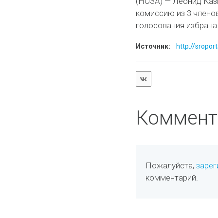
(НОЗА) — Леонид Каз
комиссию из 3 члено
голосования избрана
Источник:
http://sropor
Коммент
Пожалуйста,
зарег
комментарий.