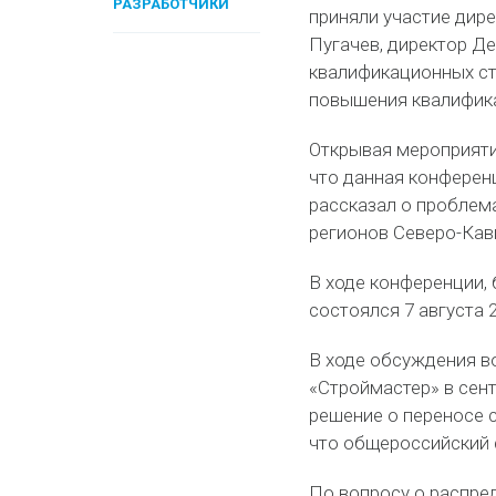
РАЗРАБОТЧИКИ
приняли участие дир
Пугачев, директор Д
квалификационных ст
повышения квалифика
Открывая мероприяти
что данная конференц
рассказал о проблем
регионов Северо-Кав
В ходе конференции,
состоялся 7 августа 
В ходе обсуждения в
«Строймастер» в сент
решение о переносе с
что общероссийский ф
По вопросу о распре