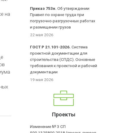
Приказ 753н.
Об утверждении
е на
Правил по охране труда при
погрузочно-разгрузочных работах
и размещении грузов
е
22 мая 2026
ГОСТ Р 21.101-2026.
Система
проектной документации для
де
строительства (СПДС). Основные
ов
требования к проектной и рабочей
иума
документации
19 мая 2026
ных
Проекты
Изменение № 3 СП
500.1325800.2018 (проект, первая