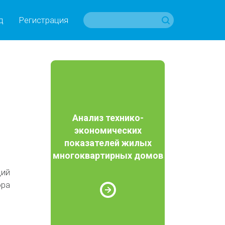
д
Регистрация
Анализ технико-
экономических
показателей жилых
многоквартирных домов
ций
ора