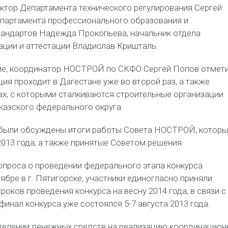
ектор Департамента технического регулирования Сергей
епартамента профессионального образования и
андартов Надежда Прокопьева, начальник отдела
ции и аттестации Владислав Кришталь.
е, координатор НОСТРОЙ по СКФО Сергей Попов отмети
ия проходит в Дагестане уже во второй раз, а также
ах, с которыми сталкиваются строительные организации
казского федерального округа.
 были обсуждены итоги работы Совета НОСТРОЙ, которы
2013 года, а также принятые Советом решения.
опроса о проведении федерального этапа конкурса
ябре в г. Пятигорске, участники единогласно приняли
роков проведения конкурса на весну 2014 года, в связи с 
инал конкурса уже состоялся 5-7 августа 2013 года.
делении денежных средств на реализацию координацион