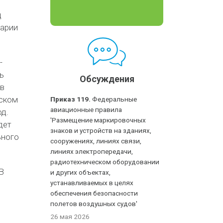
д
царии
-
ь
Обсуждения
 в
нском
Приказ 119.
Федеральные
авиационные правила
од.
'Размещение маркировочных
дет
знаков и устройств на зданиях,
ьного
сооружениях, линиях связи,
линиях электропередачи,
радиотехническом оборудовании
В
и других объектах,
устанавливаемых в целях
обеспечения безопасности
полетов воздушных судов'
26 мая 2026