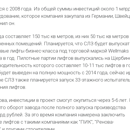
ся с 2008 года. Из общей суммы инвестиций около 1 млр
удование, которое компания закупала из Германии, Швей
чнил он.
 составляет 150 тыс кв метров, из них 50 тыс кв метров 
енных помещений. Планируется, что СЛЗ будет выпускат
вые лифты бизнес-класса под торговой маркой Wellmaks
в в год. Пилотные партии лифтов выпускались на Щерби
водительность которого составляет 10-11 тыс лифтов в г
удет выведен на полную мощность с 2014 года, сейчас и
зе СЛЗ также планируется запуск 33-этажного испытател
ния лифтов.
а, инвестиции в проект смогут окупиться через 5-6 лет. 
что оборот завода после полного запуска производства
рд рублей. За это время компания намерена заключить
 лифтов с такими компаниями как "ПИК", "Ренова-
" и другими строителями.