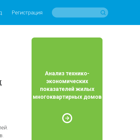
д
Регистрация
Анализ технико-
д
экономических
показателей жилых
многоквартирных домов
лей.
в.