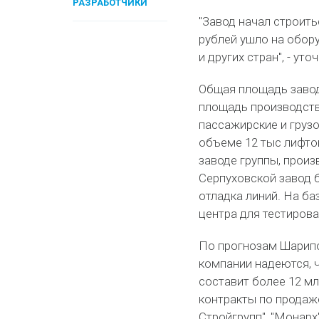
РАЗРАБОТЧИКИ
"Завод начал строить
рублей ушло на обор
и других стран", - уто
Общая площадь завода
площадь производств
пассажирские и грузо
объеме 12 тыс лифто
заводе группы, произ
Серпуховской завод б
отладка линий. На ба
центра для тестирова
По прогнозам Шарипов
компании надеются, 
составит более 12 мл
контракты по продаже
Стройгрупп", "Монарх