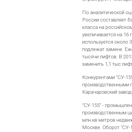
По аналитической оце
России составляет бо
класса на российско
увеличивается на 16
используется около 3
подлежат замене. Еж
тысячи лифтов. В 201
заменить 1,1 тыс лиф
Конкурентами "СУ-155
производственными п
Карачаровский завод
"СУ-155" - промышле
производственным цик
млн кв метров недвиж
Москве. Оборот "СУ-1