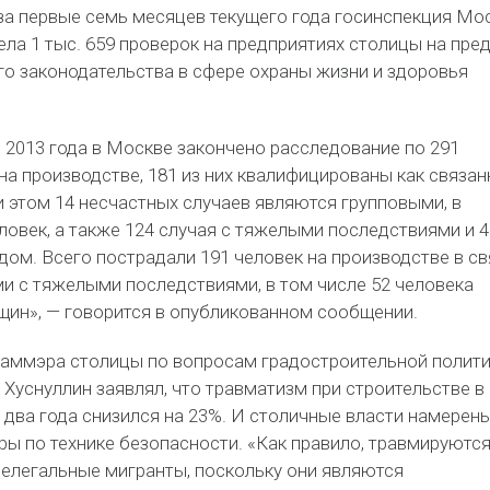
 за первые семь месяцев текущего года госинспекция Мо
ела 1 тыс. 659 проверок на предприятиях столицы на пре
о законодательства в сфере охраны жизни и здоровья
 2013 года в Москве закончено расследование по 291
на производстве, 181 из них квалифицированы как связа
 этом 14 несчастных случаев являются групповыми, в
ловек, а также 124 случая с тяжелыми последствиями и 4
ом. Всего пострадали 191 человек на производстве в св
и с тяжелыми последствиями, в том числе 52 человека
нщин», — говорится в опубликованном сообщении.
 заммэра столицы по вопросам градостроительной полити
Хуснуллин заявлял, что травматизм при строительстве в
два года снизился на 23%. И столичные власти намерены
ы по технике безопасности. «Как правило, травмируются
нелегальные мигранты, поскольку они являются