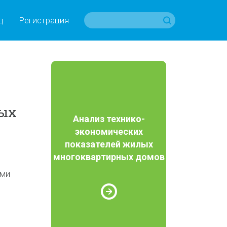
д
Регистрация
мых
Анализ технико-
экономических
показателей жилых
многоквартирных домов
ями