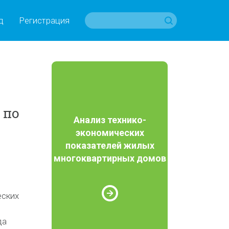
д
Регистрация
 по
Анализ технико-
экономических
показателей жилых
многоквартирных домов
еских
да