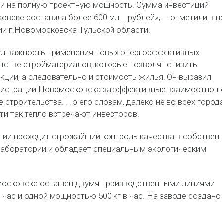
ти на полную проектную мощность. Сумма инвестиций
вске составила более 600 млн. рублей», — отметили в п
и г.Новомосковска Тульской области.
ул важность применения новых энергоэффективных
дстве стройматериалов, которые позволят снизить
кции, а следовательно и стоимость жилья. Он выразил
нистрации Новомосковска за эффективные взаимоотнош
е строительства. По его словам, далеко не во всех город
ти так тепло встречают инвесторов.
нии проходит строжайший контроль качества в собствен
аборатории и обладает специальным экологическим
московске оснащен двумя производственными линиями
 час и одной мощностью 500 кг в час. На заводе создано