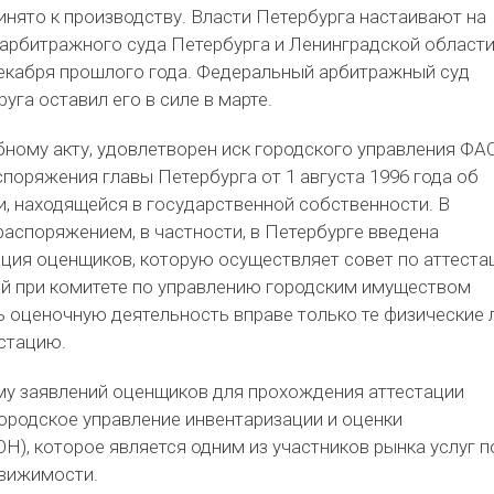
инято к производству. Власти Петербурга настаивают на
арбитражного суда Петербурга и Ленинградской области
декабря прошлого года. Федеральный арбитражный суд
уга оставил его в силе в марте.
бному акту, удовлетворен иск городского управления ФА
поряжения главы Петербурга от 1 августа 1996 года об
, находящейся в государственной собственности. В
распоряжением, в частности, в Петербурге введена
ация оценщиков, которую осуществляет совет по аттеста
й при комитете по управлению городским имуществом
ь оценочную деятельность вправе только те физические 
стацию.
у заявлений оценщиков для прохождения аттестации
ородское управление инвентаризации и оценки
), которое является одним из участников рынка услуг п
вижимости.