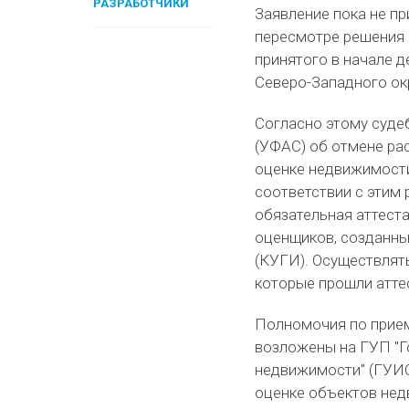
РАЗРАБОТЧИКИ
Заявление пока не пр
пересмотре решения 
принятого в начале 
Северо-Западного окр
Согласно этому суде
(УФАС) об отмене рас
оценке недвижимости
соответствии с этим 
обязательная аттест
оценщиков, созданны
(КУГИ). Осуществлят
которые прошли атте
Полномочия по прием
возложены на ГУП "Г
недвижимости" (ГУИОН
оценке объектов нед