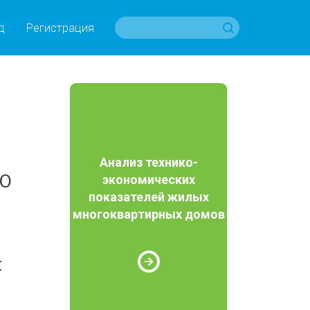
д
Регистрация
Анализ технико-
«О
экономических
показателей жилых
многоквартирных домов
й