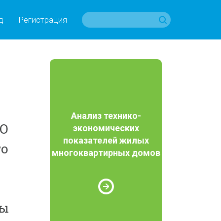
д
Регистрация
Анализ технико-
«О
экономических
показателей жилых
го
многоквартирных домов
ты