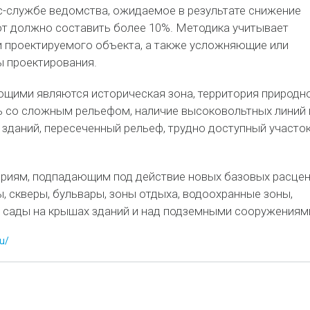
с-службе ведомства, ожидаемое в результате снижение
от должно составить более 10%. Методика учитывает
 проектируемого объекта, а также усложняющие или
 проектирования.
щими являются историческая зона, территория природн
ь со сложным рельефом, наличие высоковольтных линий 
зданий, пересеченный рельеф, трудно доступный участок
ориям, подпадающим под действие новых базовых расцен
ы, скверы, бульвары, зоны отдыха, водоохранные зоны,
, сады на крышах зданий и над подземными сооружениям
u/