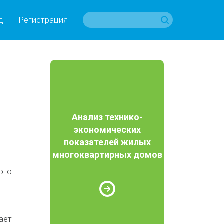
д
Регистрация
Анализ технико-
экономических
показателей жилых
многоквартирных домов
ого
ает