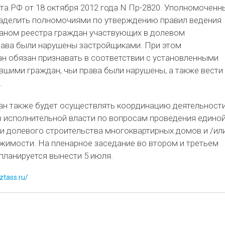
та РФ от 18 октября 2012 года N Пр-2820. Уполномоченн
наделить полномочиями по утверждению правил ведения
аном реестра граждан участвующих в долевом
права были нарушены застройщиками. При этом
н обязан признавать в соответствии с установленными
вшими граждан, чьи права были нарушены, а также вести
.
н также будет осуществлять координацию деятельност
 исполнительной власти по вопросам проведения едино
ти долевого строительства многоквартирных домов и /ил
жимости. На пленарное заседание во втором и третьем
планируется вынести 5 июля.
ztass.ru/