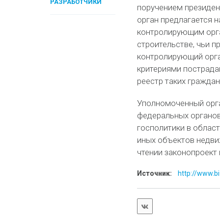
РАЗРАБОТЧИКИ
поручением президен
орган предлагается 
контролирующим орг
строительстве, чьи 
контролирующий орга
критериями пострада
реестр таких граждан
Уполномоченный орга
федеральных органов
госполитики в облас
иных объектов недви
чтении законопроект 
Источник:
http://www.bi