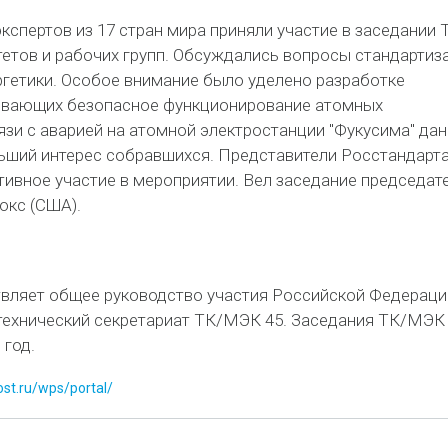
спертов из 17 стран мира приняли участие в заседании 
тетов и рабочих групп. Обсуждались вопросы стандартиз
ргетики. Особое внимание было уделено разработке
ивающих безопасное функционирование атомных
язи с аварией на атомной электростанции "Фукусима" да
ьший интерес собравшихся. Представители Росстандарта
тивное участие в мероприятии. Вел заседание председат
окс (США).
вляет общее руководство участия Российской Федераци
ехнический секретариат ТК/МЭК 45. Заседания ТК/МЭК
 год.
st.ru/wps/portal/