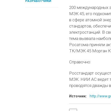
РАЗРАБОТЧИКИ
200 международных эк
МЭК 45, его подкоми
в сфере атомной эне
стандартов, обеспеч
электростанций. В св
тема вызвала наибол
Росатома приняли ак
ТК/МЭК 45 Морган К
Справочно:
Росстандарт осущест
МЭК. НИИ АС ведет т
проводятся дважды в
Источник:
http://www.go