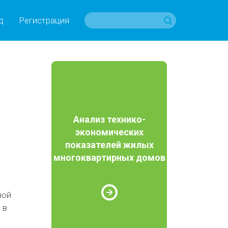
д
Регистрация
Анализ технико-
экономических
показателей жилых
многоквартирных домов
ной
 в