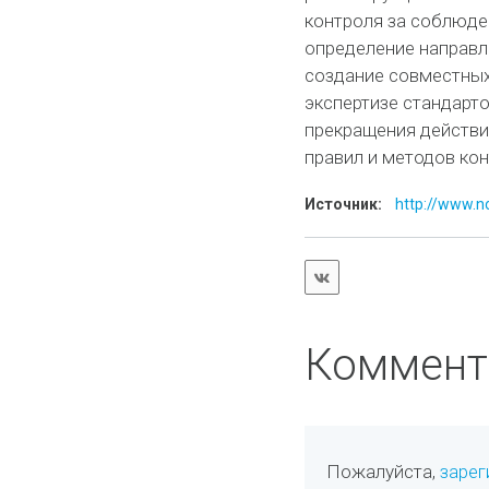
контроля за соблюде
определение направл
создание совместных 
экспертизе стандарто
прекращения действи
правил и методов ко
Источник:
http://www.no
Коммент
Пожалуйста,
зарег