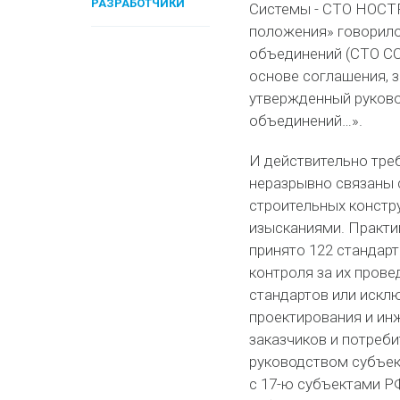
РАЗРАБОТЧИКИ
Системы - СТО НОСТ
положения» говорило
объединений (СТО СС
основе соглашения, 
утвержденный руково
объединений…».
И действительно тре
неразрывно связаны 
строительных констр
изысканиями. Практи
принято 122 стандар
контроля за их прове
стандартов или искл
проектирования и ин
заказчиков и потреби
руководством субъе
с 17-ю субъектами Р