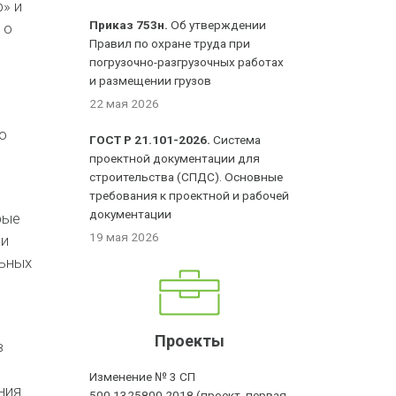
» и
Приказ 753н.
Об утверждении
 о
Правил по охране труда при
погрузочно-разгрузочных работах
и размещении грузов
22 мая 2026
о
ГОСТ Р 21.101-2026.
Система
проектной документации для
строительства (СПДС). Основные
требования к проектной и рабочей
документации
рые
19 мая 2026
ли
льных
Проекты
в
Изменение № 3 СП
ния
500.1325800.2018 (проект, первая