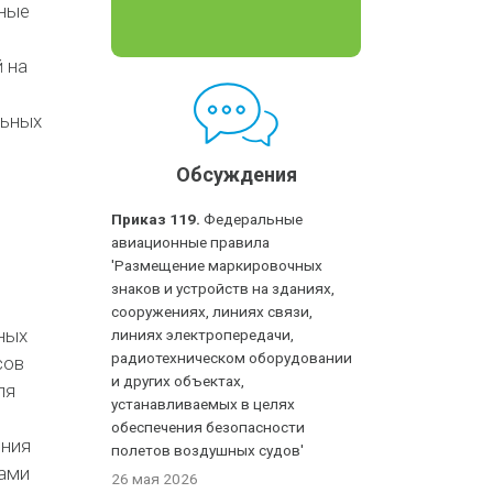
ные
 на
льных
Обсуждения
Приказ 119.
Федеральные
авиационные правила
'Размещение маркировочных
я
знаков и устройств на зданиях,
сооружениях, линиях связи,
тных
линиях электропередачи,
радиотехническом оборудовании
сов
и других объектах,
ля
устанавливаемых в целях
обеспечения безопасности
ения
полетов воздушных судов'
тами
26 мая 2026