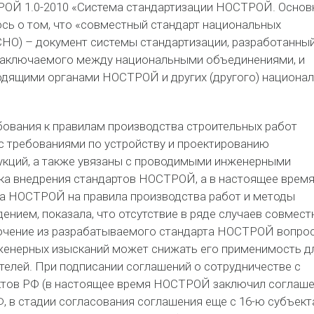
РОЙ 1.0-2010 «Система стандартизации НОСТРОЙ. Основ
сь о том, что «совместный стандарт национальных
НО) – документ системы стандартизации, разработанный
заключаемого между национальными объединениями, и
дящими органами НОСТРОЙ и других (другого) национа
бования к правилам производства строительных работ
с требованиями по устройству и проектированию
укций, а также увязаны с проводимыми инженерными
ка внедрения стандартов НОСТРОЙ, а в настоящее врем
та НОСТРОЙ на правила производства работ и методы
дением, показала, что отсутствие в ряде случаев совмес
ючение из разрабатываемого стандарта НОСТРОЙ вопро
женерных изысканий может снижать его применимость д
телей. При подписании соглашений о сотрудничестве с
ктов РФ (в настоящее время НОСТРОЙ заключил соглаш
Ф, в стадии согласования соглашения еще с 16-ю субъек