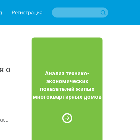
д
Регистрация
я о
Анализ технико-
экономических
показателей жилых
многоквартирных домов
лась