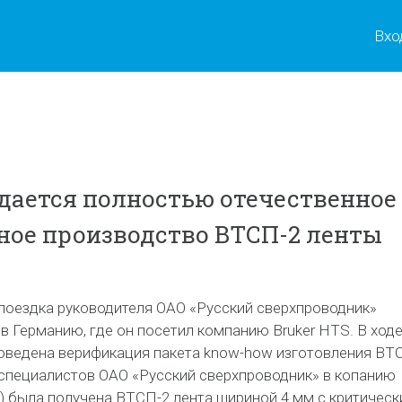
Вхо
здается полностью отечественное
ое производство ВТСП-2 ленты
поездка руководителя ОАО «Русский сверхпроводник»
в Германию, где он посетил компанию Bruker HTS. В ход
роведена верификация пакета know-how изготовления ВТ
а специалистов ОАО «Русский сверхпроводник» в копанию
я) была получена ВТСП-2 лента шириной 4 мм с критичес