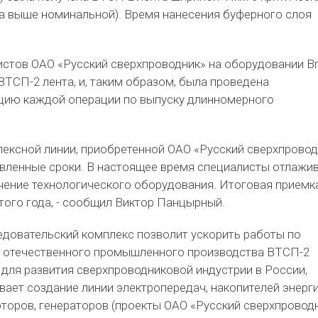
аза выше номинальной). Время нанесения буферного слоя
истов ОАО «Русский сверхпроводник» на оборудовании Br
ТСП-2 лента, и, таким образом, была проведена
цию каждой операции по выпуску длинномерного
ексной линии, приобретенной ОАО «Русский сверхпровод
овленные сроки. В настоящее время специалисты отлажи
ение технологического оборудования. Итоговая приемк
этого года, - сообщил Виктор Панцырный.
довательский комплекс позволит ускорить работы по
 отечественного промышленного производства ВТСП-2
 для развития сверхпроводниковой индустрии в России,
ает создание линии электропередач, накопителей энерги
торов, генераторов (проекты ОАО «Русский сверхпровод