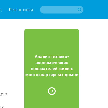
д
Регистрация
Анализ технико-
экономических
показателей жилых
многоквартирных домов
е
СП-2
ким