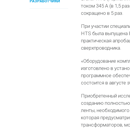
РАЗРАБОТЧИКИ
током 345 А (в 1,5 р
сокращено в 5 раз.
При участии специал
HTS была выпущена В
практическая апроба
сверхпроводника.
«Оборудование компл
изготовлено в устан
программное обеспеч
состоится в августе 
Приобретенный иссле
созданию полностью
ленты, необходимого
которая предусматрив
трансформаторов, мо