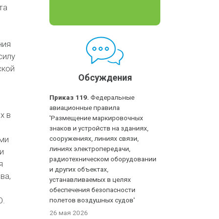
та
ния
силу
ской
Обсуждения
Приказ 119.
Федеральные
авиационные правила
х в
'Размещение маркировочных
знаков и устройств на зданиях,
ами
сооружениях, линиях связи,
линиях электропередачи,
и
радиотехническом оборудовании
я
и других объектах,
ва,
устанавливаемых в целях
обеспечения безопасности
О.
полетов воздушных судов'
26 мая 2026