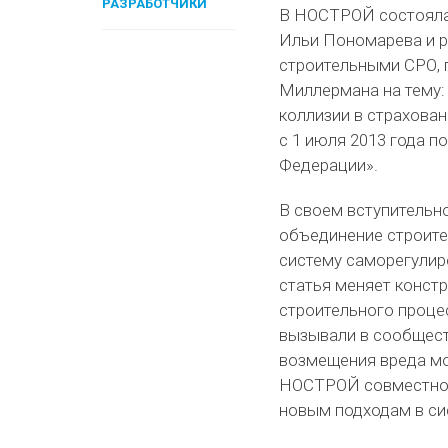
РАЗРАБОТЧИКИ
В НОСТРОЙ состоялас
Ильи Пономарева и р
строительными СРО, 
Миллермана на тему:
коллизии в страхован
с 1 июля 2013 года п
Федерации».
В своем вступительн
объединение строите
систему саморегулир
статья меняет конст
строительного процес
вызывали в сообщест
возмещения вреда мо
НОСТРОЙ совместно 
новым подходам в си