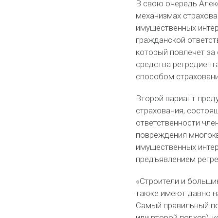
В свою очередь Алек
механизмах страхова
имущественных интер
гражданской ответст
который повлечет за
средства регредиент
способом страховани
Второй вариант пред
страхования, состоящ
ответственности член
повреждения многокв
имущественных интер
предъявлением регре
«Строители и больши
также имеют давно н
Самый правильный под
или второй подход),