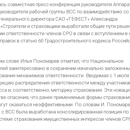
ь совместная пресс-конференция руководителя Аппара
уководителя рабочей группы ВСС по взаимодействию со
генерального директора САО «ГЕФЕСТ» Александра
 «Строители и страховщики выработали общие пути реше
ии ответственности членов СРО в связи с вступлением в 
оправок в статью 60 Градостроительного кодекса Россий
ом слове Илья Пономарев отметил, что Национальное
лей заинтересовано в сохранении изначально заложенны
ования механизмов ответственности. Вводимая с 1 июля
рукцию распределения ответственности между участник
са и, соответственно, методику страхования. Эти новаци
ве опасения, что ранее применяемые формы страховани
гут оказаться неэффективными. По словам И. Пономаре
с ВСС была выработана консолидированная позиция по
стеме страхования имущественных интересов членов СР