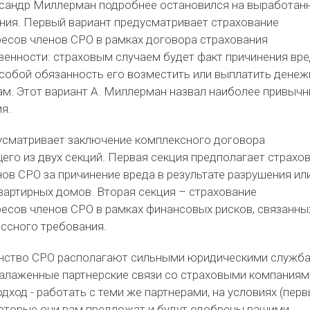
сандр Миллерман подробнее остановился на выработан
ния. Первый вариант предусматривает страхование
есов членов СРО в рамках договора страхования
венности: страховым случаем будет факт причинения вре
 собой обязанность его возместить или выплатить дене
ам. Этот вариант А. Миллерман назвал наиболее привыч
я.
усматривает заключение комплексного договора
его из двух секций. Первая секция предполагает страхо
ов СРО за причинение вреда в результате разрушения ил
артирных домов. Вторая секция – страхование
есов членов СРО в рамках финансовых рисков, связанны
ссного требования.
нство СРО располагают сильными юридическими служба
алаженные партнерские связи со страховыми компаниям
ход - работать с теми же партнерами, на условиях (пер
 которые они вам предложат и будут одобрены вашими