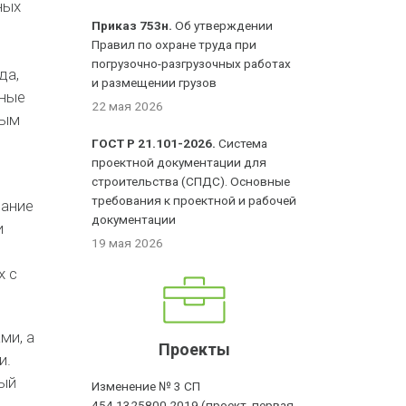
ных
Приказ 753н.
Об утверждении
Правил по охране труда при
погрузочно-разгрузочных работах
да,
и размещении грузов
жные
22 мая 2026
ным
ГОСТ Р 21.101-2026.
Система
проектной документации для
строительства (СПДС). Основные
требования к проектной и рабочей
вание
документации
и
19 мая 2026
х с
ми, а
Проекты
и.
вый
Изменение № 3 СП
454.1325800.2019 (проект, первая