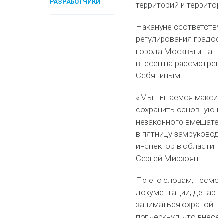
РАЗРАБОТЧИКИ
территорий и террито
Накануне соответств
регулирования градо
города Москвы и на 
внесен на рассмотре
Собяниным.
«Мы пытаемся максим
сохранить основную 
незаконного вмешате
в пятницу замруковод
инспектор в области
Сергей Мирзоян.
По его словам, несм
документации, депар
заниматься охраной 
подчеркнул, что внес