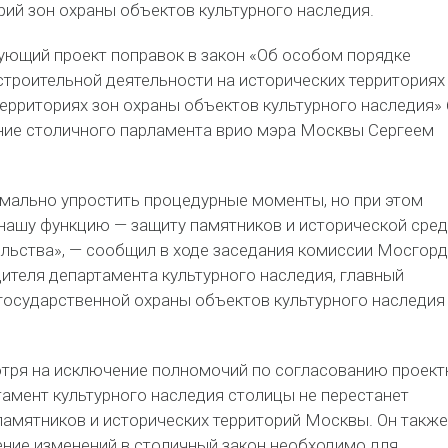
рий зон охраны объектов культурного наследия.
ующий проект поправок в закон «Об особом порядке
строительной деятельности на исторических территориях
территориях зон охраны объектов культурного наследия»
ние столичного парламента врио мэра Москвы Сергеем
ально упростить процедурные моменты, но при этом
нашу функцию — защиту памятников и исторической сред
льства», — сообщил в ходе заседания комиссии Мосгор
ителя департамента культурного наследия, главный
 государственной охраны объектов культурного наследия
отря на исключение полномочий по согласованию проект
тамент культурного наследия столицы не перестанет
памятников и исторических территорий Москвы. Он также
ение изменений в столичный закон необходимо для