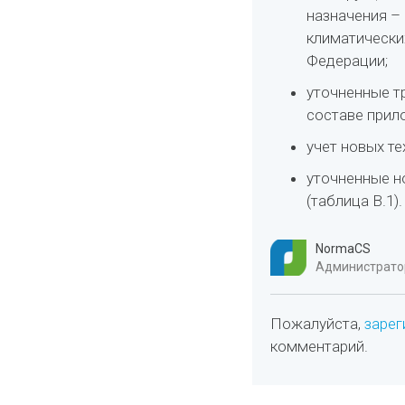
назначения – 
климатически
Федерации;
уточненные т
составе прило
учет новых те
уточненные н
(таблица В.1).
NormaCS
Администратор
Пожалуйста,
зарег
комментарий.