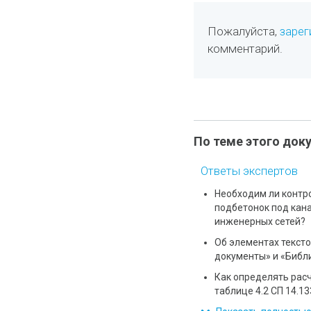
Пожалуйста,
зарег
комментарий.
По теме этого док
Ответы экспертов
Необходим ли контр
подбетонок под кан
инженерных сетей?
Об элементах текст
документы» и «Библ
Как определять рас
таблице 4.2 СП 14.1