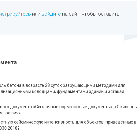
истрируйтесь
или
войдите
на сайт, чтобы оставить
умента
оль бетона в возрасте 28 суток разрушающими методами для
ализационными колодцами, фундаментами зданий и эстакад
ового документа «Ссылочные нормативные документы», «Ссылочн
иография»
четную сейсмическую интенсивность для объектов, приведенных в
3330.2018?