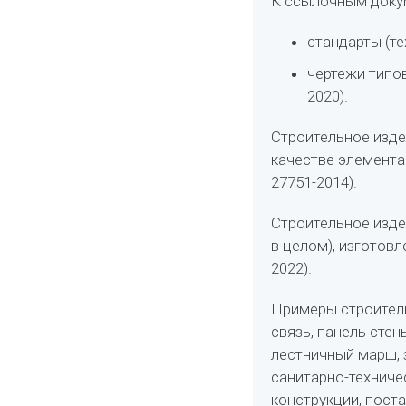
К ссылочным доку
стандарты (те
чертежи типов
2020).
Строительное изде
качестве элемента
27751-2014).
Строительное изде
в целом), изготовл
2022).
Примеры строитель
связь, панель стен
лестничный марш, 
санитарно-техниче
конструкции, пост