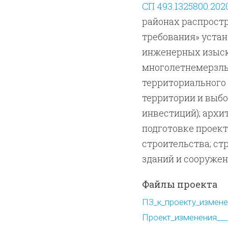
СП 493.1325800.202
районах распрост
требования» уста
инженерных изыск
многолетнемерзлы
территориального
территории и выбо
инвестиций); архи
подготовке проек
строительства; ст
зданий и сооружен
Файлы проекта
ПЗ_к_проекту_изменен
Проект_изменения___1