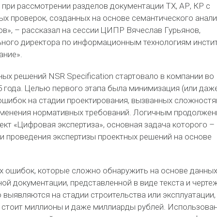
 при рассмотрении разделов документации ТХ, АР, КР с
 проверок, созданных на основе семантического анали
в», – рассказал на сессии ЦИПР Вячеслав Гурьянов,
ьного директора по информационным технологиям инсти
ание».
ых решений NSR Specification стартовало в компании во
5 года. Целью первого этапа была минимизация (или даж
ошибок на стадии проектирования, вызванных сложност
рименения нормативных требований. Логичным продолже
ект «Цифровая экспертиза», основная задача которого –
и проведения экспертизы проектных решений на основе
х ошибок, которые сложно обнаружить на основе данны
ой документации, представленной в виде текста и черте
 выявляются на стадии строительства или эксплуатации,
е стоит миллионы и даже миллиарды рублей. Использова