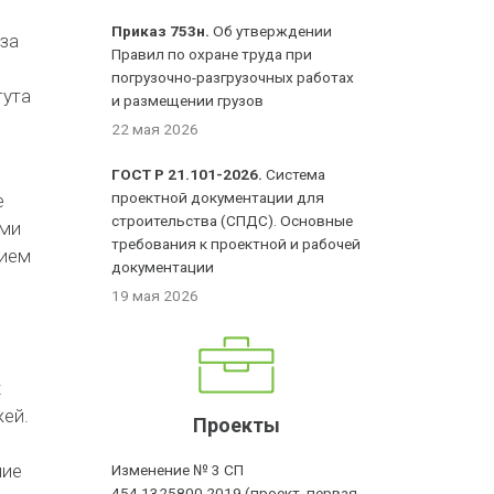
Приказ 753н.
Об утверждении
за
Правил по охране труда при
погрузочно-разгрузочных работах
тута
и размещении грузов
22 мая 2026
ГОСТ Р 21.101-2026.
Система
проектной документации для
е
строительства (СПДС). Основные
ями
требования к проектной и рабочей
нием
документации
19 мая 2026
х
жей.
Проекты
ние
Изменение № 3 СП
454.1325800.2019 (проект, первая