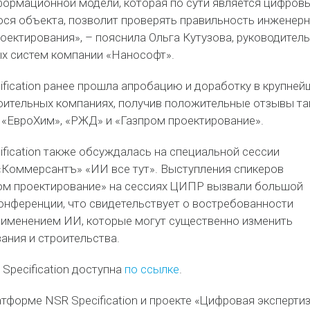
ормационной модели, которая по сути является цифров
ся объекта, позволит проверять правильность инженер
оектирования», – пояснила Ольга Кутузова, руководитель
х систем компании «Нанософт».
fication ранее прошла апробацию и доработку в крупней
ительных компаниях, получив положительные отзывы та
к «ЕвроХим», «РЖД» и «Газпром проектирование».
fication также обсуждалась на специальной сессии
«Коммерсантъ» «ИИ все тут». Выступления спикеров
ом проектирование» на сессиях ЦИПР вызвали большой
конференции, что свидетельствует о востребованности
рименением ИИ, которые могут существенно изменить
ания и строительства.
Specification доступна
по ссылке
.
тформе NSR Specification и проекте «Цифровая экспертиз