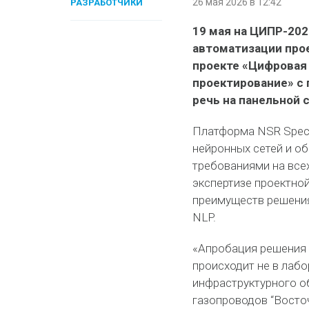
26 мая 2026 в 12:42
РАЗРАБОТЧИКИ
19 мая на ЦИПР-20
автоматизации прое
проекте «Цифровая
проектирование» с 
речь на панельной 
Платформа NSR Speci
нейронных сетей и о
требованиями на всех
экспертизе проектной
преимуществ решения
NLP.
«Апробация решения N
происходит не в лабо
инфраструктурного о
газопроводов “Восто