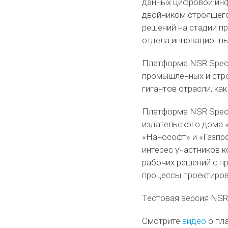
данных цифровой инф
двойником строящего
решений на стадии пр
отдела инновационны
Платформа NSR Speci
промышленных и стро
гигантов отрасли, ка
Платформа NSR Speci
издательского дома 
«Нанософт» и «Газпр
интерес участников 
рабочих решений с п
процессы проектиров
Тестовая версия NSR 
Смотрите
видео
о пла