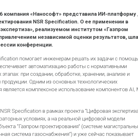
26 компания «Нанософт» представила ИИ-платформу
ктирования NSR Specification. О ее применении в
 экспертиза», реализуемом институтом «Газпром
привлечением независимой оценки результатов, шл
сессии конференции.
fication помогает инженерам решать их задачи с помощ
беспечивает автоматизацию работы с нормативными
 этапах: при создании, обработке, хранении, анализе и
 продукции. Одним из основных технологических
 является комплексное использование компонентов AI, 
SR Specification в рамках проекта “Цифровая экспертиза
раторных условиях, а на реальной цифровой модели
бъекта “Газпром проектирования” (системе магистральны
чная система газоснабжения”) и уже сейчас показывает