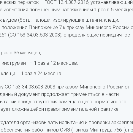
ических перчаток – ГОСТ 12.4.307-2016, устанавливающий
е испытания повышенным напряжением 1 раз в 6 месяцев
 видов (боты, галоши, изолирующие штанги, клещи,
– положения Приложение 7 к приказу Минэнерго России 
261 (СО 153-34.03.603-2003), определяющие периодичност
 раз в 36 месяцев,
 инструмент – 1 раз в 12 месяцев,
 клещи – 1 раз в 24 месяца.
у СО 153-34.03.603-2003 приказом Минэнерго России от
, данный документ продолжает применяться в части
пытаний ввиду отсутствия замещающего нормативного
ствует сложившейся правоприменительной практике.
одателя организовывать испытания и проверки закрепле
л обеспечения работников СИЗ (приказ Минтруда 766н), п